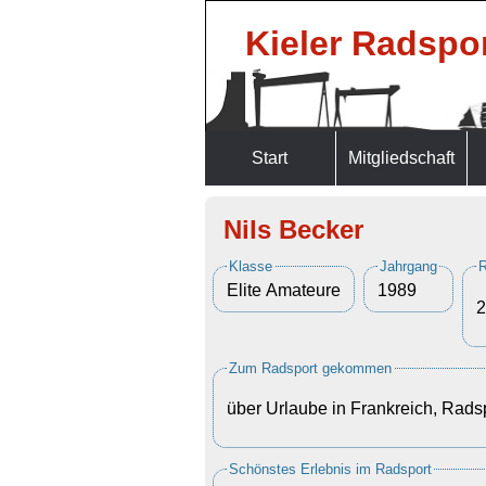
Kieler Radspor
Start
Mitgliedschaft
Nils Becker
Klasse
Jahrgang
R
Elite Amateure
1989
2
Zum Radsport gekommen
über Urlaube in Frankreich, Rad
Schönstes Erlebnis im Radsport