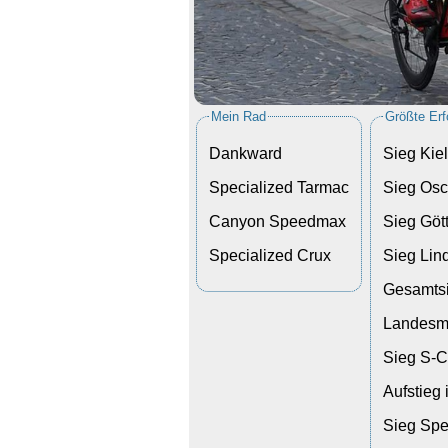
Mein Rad
Größte Erf
Dankward
Sieg Kie
Specialized Tarmac
Sieg Osc
Canyon Speedmax
Sieg Göt
Specialized Crux
Sieg Lin
Gesamts
Landesme
Sieg S-C
Aufstieg
Sieg Spe