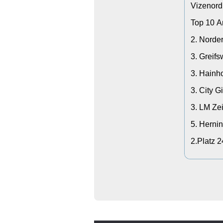
Vizenord
Top 10 A
2. Norde
3. Greif
3. Hainh
3. City G
3. LM Ze
5. Herni
2.Platz 