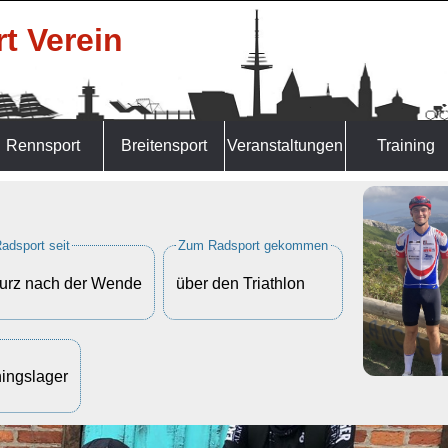
t Verein
Rennsport
Breitensport
Veranstaltungen
Training
adsport seit
Zum Radsport gekommen
urz nach der Wende
über den Triathlon
ningslager